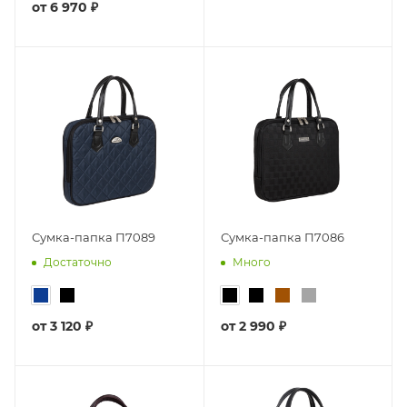
от
6 970 ₽
Сумка-папка П7089
Сумка-папка П7086
Достаточно
Много
от
3 120 ₽
от
2 990 ₽