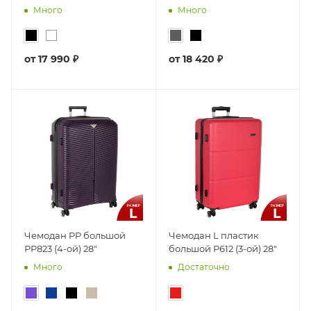
Много
Много
от
17 990 ₽
от
18 420 ₽
Чемодан PP большой
Чемодан L пластик
РР823 (4-ой) 28"
большой Р612 (3-ой) 28"
Много
Достаточно