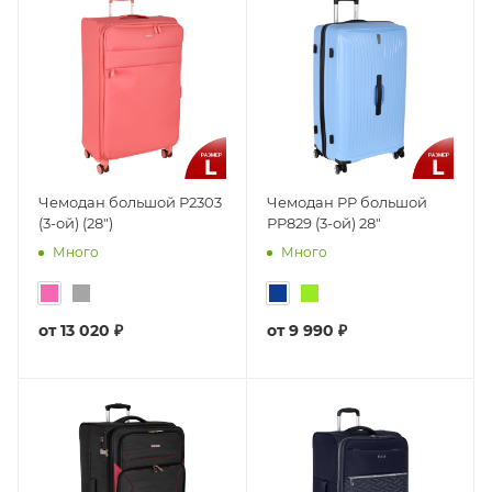
Чемодан большой Р2303
Чемодан PP большой
(3-ой) (28")
РР829 (3-ой) 28"
Много
Много
от
13 020 ₽
от
9 990 ₽