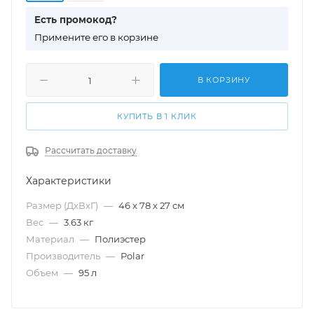
Есть промокод?
П
римените его в корзине
В КОРЗИНУ
КУПИТЬ В 1 КЛИК
Рассчитать доставку
Характеристики
Размер (ДхВхГ)
—
46 х 78 х 27 см
Вес
—
3.63 кг
Материал
—
Полиэстер
Производитель
—
Polar
Объем
—
95 л