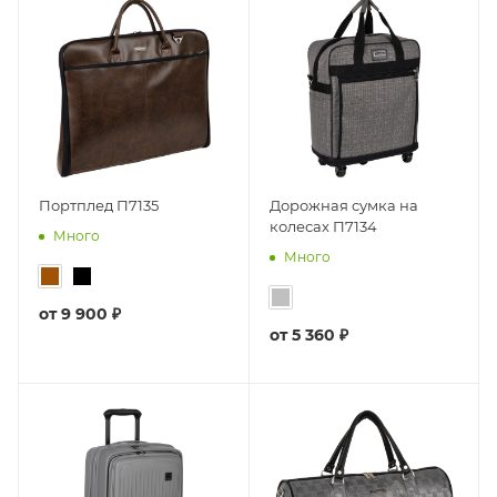
Портплед П7135
Дорожная сумка на
колесах П7134
Много
Много
от
9 900 ₽
от
5 360 ₽