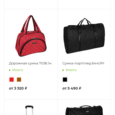
Дорожная сумка 7036.1н
Сумка-портплед 6440PI
Много
Много
от
3 520 ₽
от
5 490 ₽