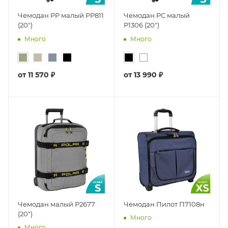
Чемодан PP малый РР811
Чемодан PC малый
(20")
Р1306 (20")
Много
Много
от
11 570 ₽
от
13 990 ₽
Чемодан малый Р2677
Чемодан Пилот П7108н
(20")
Много
Много