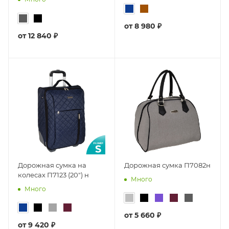
от
8 980 ₽
от
12 840 ₽
Дорожная сумка на
Дорожная сумка П7082н
колесах П7123 (20") н
Много
Много
от
5 660 ₽
от
9 420 ₽