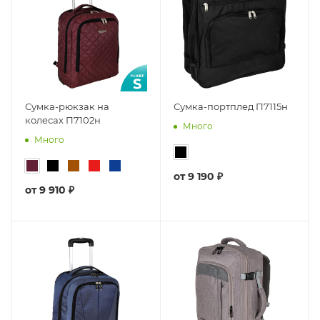
Сумка-рюкзак на
Сумка-портплед П7115н
колесах П7102н
Много
Много
от
9 190 ₽
от
9 910 ₽