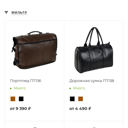
ФИЛЬТР
Портплед П7136
Дорожная сумка П7138
Много
Много
от
9 390 ₽
от
4 490 ₽