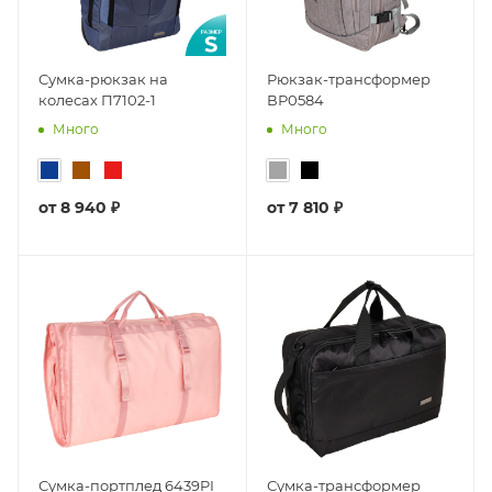
Сумка-рюкзак на
Рюкзак-трансформер
колесах П7102-1
ВР0584
Много
Много
от
8 940 ₽
от
7 810 ₽
Сумка-портплед 6439PI
Сумка-трансформер