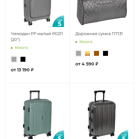
Чемодан PP малый Р0211
Дорожная сумка П7131
(20")
Много
Много
от
4 590 ₽
от
13 190 ₽