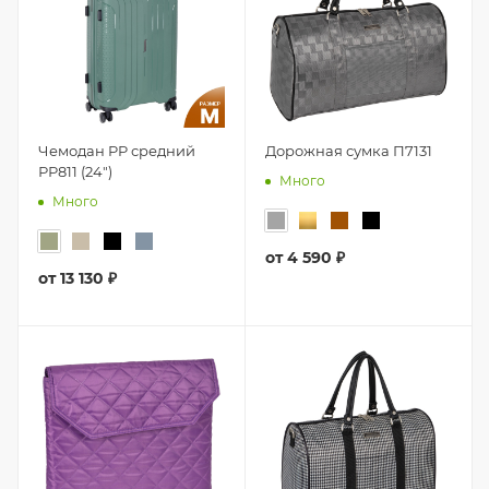
Чемодан PP средний
Дорожная сумка П7131
РР811 (24")
Много
Много
от
4 590 ₽
от
13 130 ₽