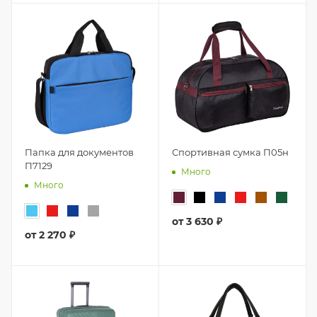
Папка для документов
Спортивная сумка П05н
П7129
Много
Много
от
3 630 ₽
от
2 270 ₽