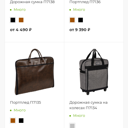
Дорожная сумка П7138
Портплед П7136
Много
Много
от
4 490 ₽
от
9 390 ₽
Портплед П7135
Дорожная сумка на
колесах П7134
Много
Много