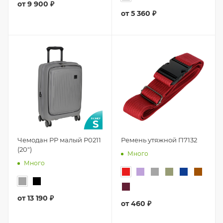
от
9 900 ₽
от
5 360 ₽
Чемодан PP малый Р0211
Ремень утяжной П7132
(20")
Много
Много
от
13 190 ₽
от
460 ₽