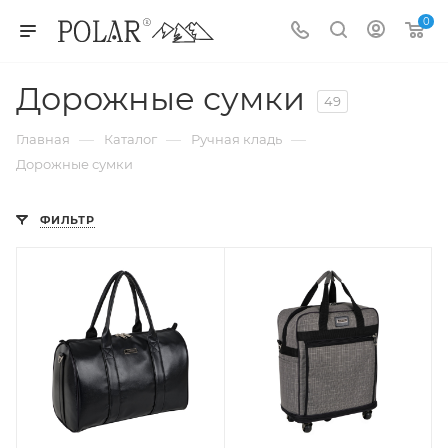
0
Дорожные сумки
49
—
—
—
Главная
Каталог
Ручная кладь
Дорожные сумки
ФИЛЬТР