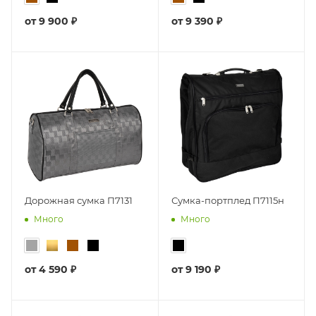
от
9 900 ₽
от
9 390 ₽
Дорожная сумка П7131
Сумка-портплед П7115н
Много
Много
от
4 590 ₽
от
9 190 ₽