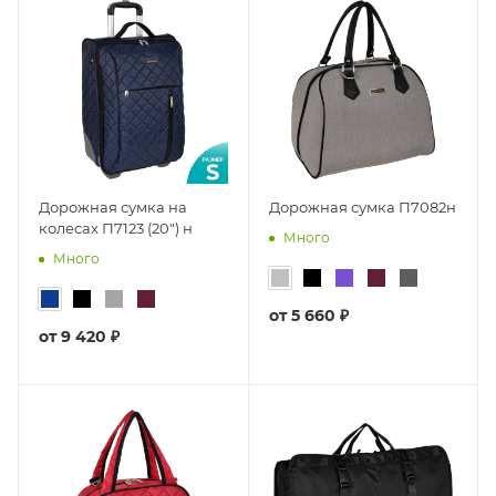
Дорожная сумка на
Дорожная сумка П7082н
колесах П7123 (20") н
Много
Много
от
5 660 ₽
от
9 420 ₽