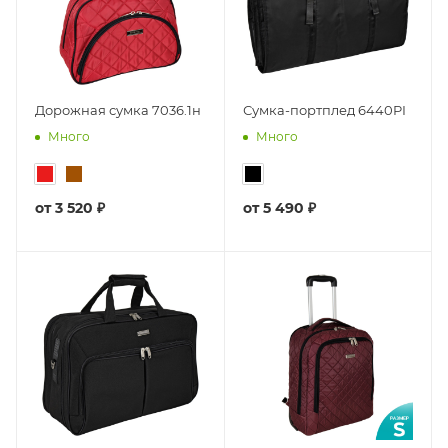
Дорожная сумка 7036.1н
Сумка-портплед 6440PI
Много
Много
от
3 520 ₽
от
5 490 ₽