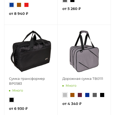
от
5 260 ₽
от
8 940 ₽
Сумка-трансформер
Дорожная сумка ТВ0111
ВР0583
Много
Много
от
4 340 ₽
от
6 930 ₽