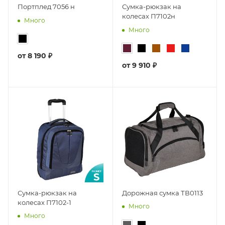
Портплед 7056 н
Сумка-рюкзак на
колесах П7102н
Много
Много
от
8 190 ₽
от
9 910 ₽
Сумка-рюкзак на
Дорожная сумка ТВ0113
колесах П7102-1
Много
Много