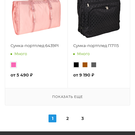
Сумка-портплед 6439PI
Сумка-портплед П7115
Много
Много
от
5 490 ₽
от
9 190 ₽
ПОКАЗАТЬ ЕЩЕ
1
2
3