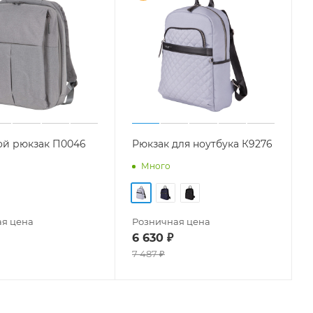
ой рюкзак П0046
Рюкзак для ноутбука К9276
Много
я цена
Розничная цена
6 630
₽
7 487
₽