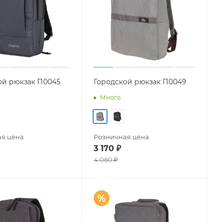
ой рюкзак П0045
Городской рюкзак П0049
Много
я цена
Розничная цена
3 170
₽
4 080
₽