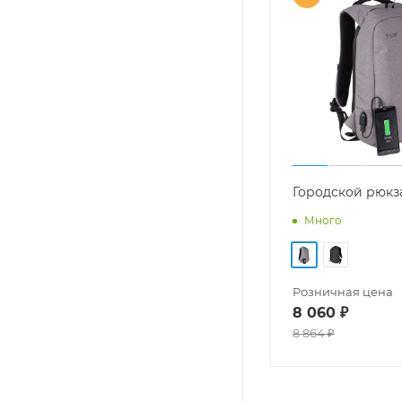
Городской рюкз
Много
Розничная цена
8 060
₽
8 864
₽