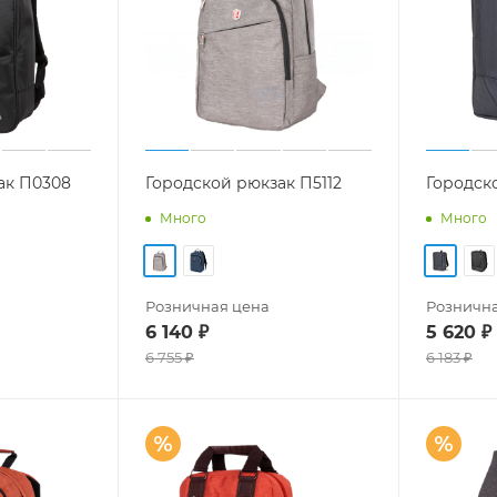
ак П0308
Городской рюкзак П5112
Городск
Много
Много
Розничная цена
Рознична
6 140
₽
5 620
₽
6 755
₽
6 183
₽