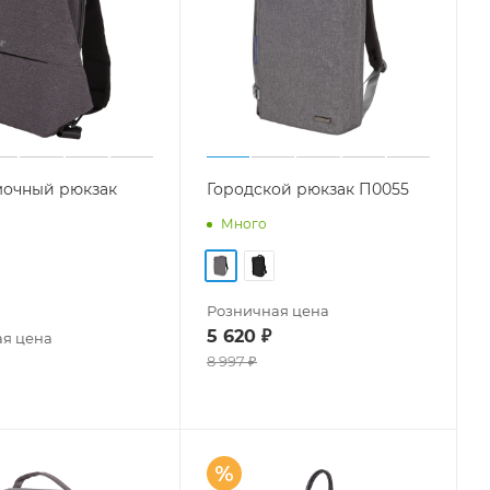
очный рюкзак
Городской рюкзак П0055
Много
Розничная цена
5 620
₽
я цена
8 997
₽