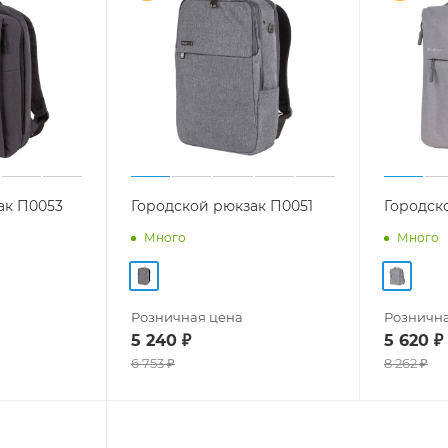
ак П0053
Городской рюкзак П0051
Городск
Много
Много
Розничная цена
Рознична
5 240
₽
5 620
₽
6 753
₽
8 262
₽