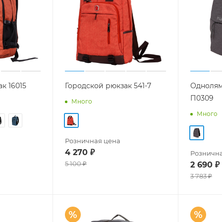
к 16015
Городской рюкзак 541-7
Однолям
П0309
Много
Много
Розничная цена
4 270
₽
Рознична
5 100
₽
2 690
₽
3 783
₽