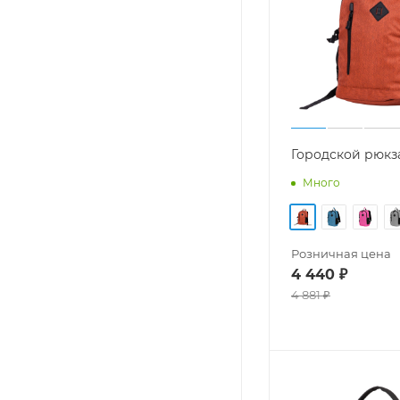
Городской рюкза
Много
Розничная цена
4 440
₽
4 881
₽