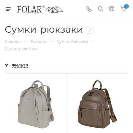
0
Сумки-рюкзаки
7
—
—
—
Главная
Каталог
Сумки женские
Сумки-рюкзаки
ФИЛЬТР