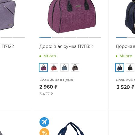
 П7122
Дорожная сумка П7113ж
Дорожна
Много
Много
Розничная цена
Рознична
2 960
₽
3 520
₽
3 427
₽