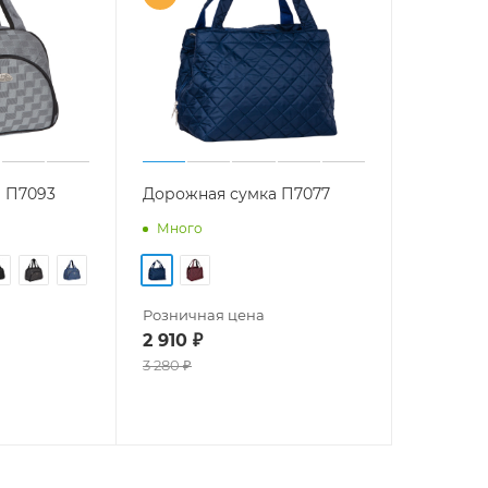
 П7093
Дорожная сумка П7077
Много
Розничная цена
2 910
₽
3 280
₽