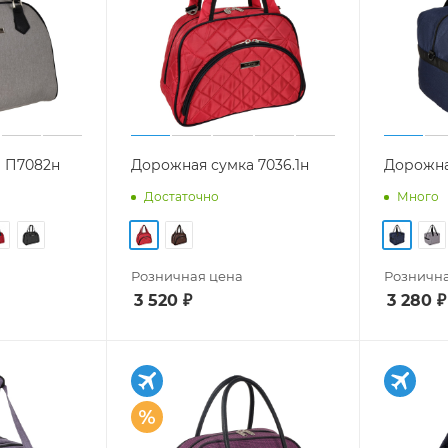
 П7082н
Дорожная сумка 7036.1н
Дорожна
Достаточно
Много
Розничная цена
Рознична
3 520
₽
3 280
₽