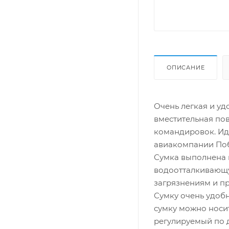
ОПИСАНИЕ
Очень легкая и у
вместительная по
командировок. Ид
авиакомпании По
Сумка выполнена и
водоотталкивающу
загрязнениям и п
Сумку очень удобн
сумку можно носит
регулируемый по 