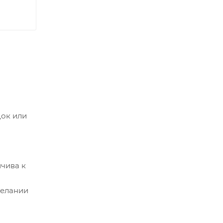
док или
чива к
желании