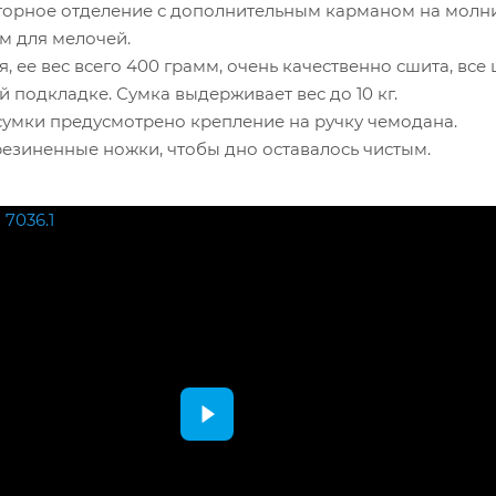
торное отделение с дополнительным карманом на молн
м для мелочей.
я, ее вес всего 400 грамм, очень качественно сшита, все
й подкладке. Сумка выдерживает вес до 10 кг.
сумки предусмотрено крепление на ручку чемодана.
езиненные ножки, чтобы дно оставалось чистым.