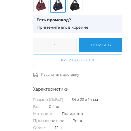
Есть промокод?
П
римените его в корзине
В КОРЗИНУ
КУПИТЬ В 1 КЛИК
Рассчитать доставку
Характеристики
Размер (ДхВхГ)
—
34 х 25 х 14 см
Вес
—
0.4 кг
Материал
—
Полиэстер
Производитель
—
Polar
Объем
—
12 л