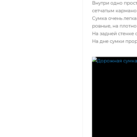
Внутри одно прос
сетчатым кармано
Сумка очень легка
ровные, на плотно
На задней стенке 
На дне сумки прор