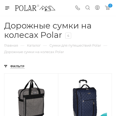
0
Дорожные сумки на
колесах Polar
4
—
—
—
Главная
Каталог
Сумки для путешествий Polar
Дорожные сумки на колесах Polar
ФИЛЬТР