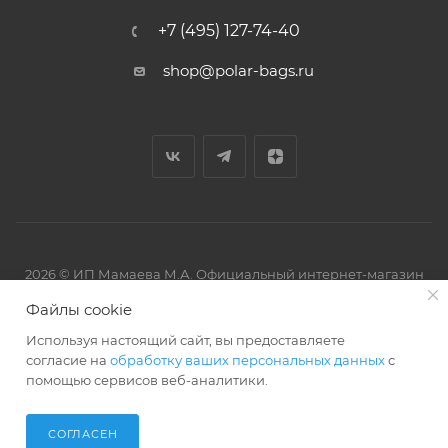
+7 (495) 127-74-40
shop@polar-bags.ru
2026 © ИП Мамаева М.А. Официальный интернет-магазин
торговой марки Polar.
Файлы cookie
Используя настоящий сайт, вы предоставляете
согласие на
обработку ваших персональных данных
с
помощью сервисов веб-аналитики.
Артмикс
Разработано в
СОГЛАСЕН