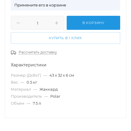
П
римените его в корзине
В КОРЗИНУ
КУПИТЬ В 1 КЛИК
Рассчитать доставку
Характеристики
Размер (ДхВхГ)
—
43 х 32 х 6 см
Вес
—
0.5 кг
Материал
—
Жаккард
Производитель
—
Polar
Объем
—
7.5 л