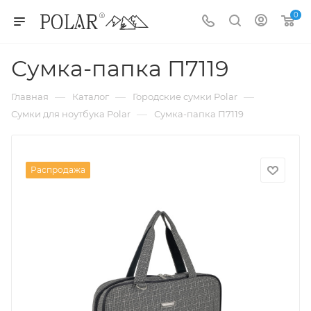
0
Сумка-папка П7119
—
—
—
Главная
Каталог
Городские сумки Polar
—
Сумки для ноутбука Polar
Сумка-папка П7119
Распродажа