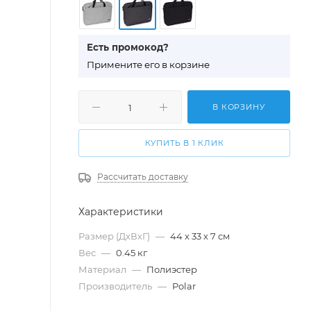
Есть промокод?
П
римените его в корзине
В КОРЗИНУ
КУПИТЬ В 1 КЛИК
Рассчитать доставку
Характеристики
Размер (ДхВхГ)
—
44 х 33 х 7 см
Вес
—
0.45 кг
Материал
—
Полиэстер
Производитель
—
Polar