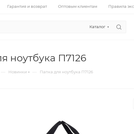
Гарантия и возврат
Оптовым клиентам
Правила эк
Каталог
я ноутбука П7126
—
—
Новинки
Папка для ноутбука П7126