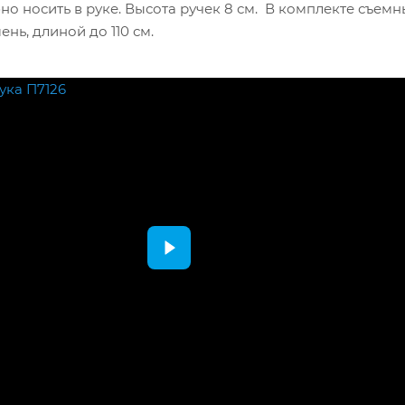
но носить в руке. Высота ручек 8 см. В комплекте съем
нь, длиной до 110 см.