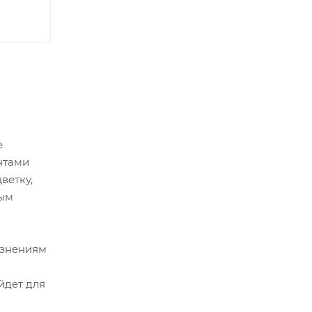
е
нтами
ветку,
ным
язнениям
йдет для