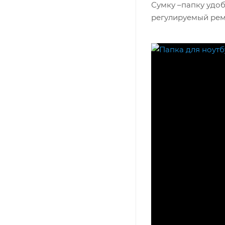
Сумку –папку удоб
регулируемый реме