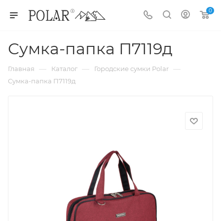
0
Сумка-папка П7119д
—
—
—
Главная
Каталог
Городские сумки Polar
Сумка-папка П7119д