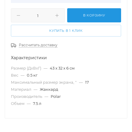
В КОРЗИНУ
КУПИТЬ В 1 КЛИК
Рассчитать доставку
Характеристики
Размер (ДхВхГ)
—
43 х 32 х 6 см
Вес
—
0.5 кг
Максимальный размер экрана, "
—
17
Материал
—
Жаккард
Производитель
—
Polar
Объем
—
7.5 л