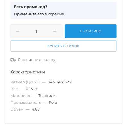
Есть промокод?
П
римените его в корзине
В КОРЗИНУ
КУПИТЬ В 1 КЛИК
Рассчитать доставку
Характеристики
Размер (ДхВхГ)
—
34 х 24 х 6 см
Вес
—
0.15 кг
Материал
—
Текстиль
Производитель
—
Pola
Объем
—
4.8 л