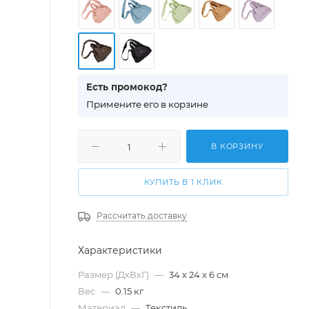
Есть промокод?
П
римените его в корзине
В КОРЗИНУ
КУПИТЬ В 1 КЛИК
Рассчитать доставку
Характеристики
Размер (ДхВхГ)
—
34 х 24 х 6 см
Вес
—
0.15 кг
Материал
—
Текстиль