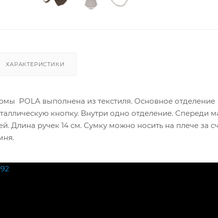
ХАРАКТЕРИСТИКИ
мы POLA выполнена из текстиля. Основное отделение
еталлическую кнопку. Внутри одно отделение. Спереди 
й. Длина ручек 14 см. Сумку можно носить на плече за с
мня.