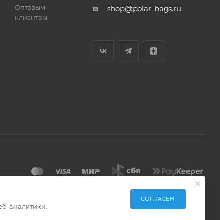
Оптовым
shop@polar-bags.ru
клиентам
СОГЛАСЕН
еб-аналитики.