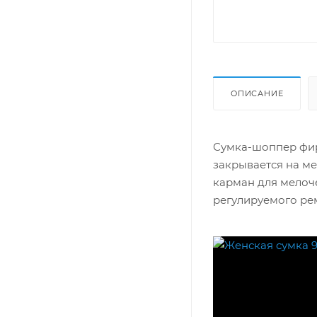
ОПИСАНИЕ
Сумка-шоппер фир
закрывается на м
карман для мелоче
регулируемого ре