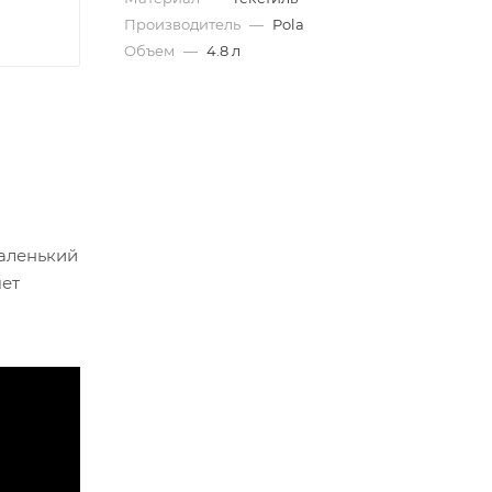
Производитель
—
Pola
Объем
—
4.8 л
маленький
чет