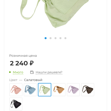
Розничная цена
2 240
₽
Много
Нашли дешевле?
Цвет
—
Салатовый