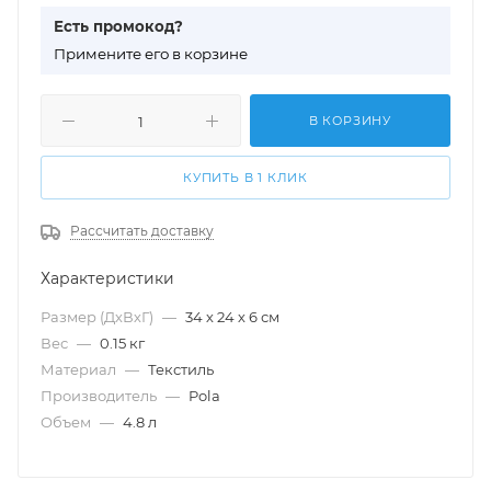
Есть промокод?
П
римените его в корзине
В КОРЗИНУ
КУПИТЬ В 1 КЛИК
Рассчитать доставку
Характеристики
Размер (ДхВхГ)
—
34 х 24 х 6 см
Вес
—
0.15 кг
Материал
—
Текстиль
Производитель
—
Pola
Объем
—
4.8 л