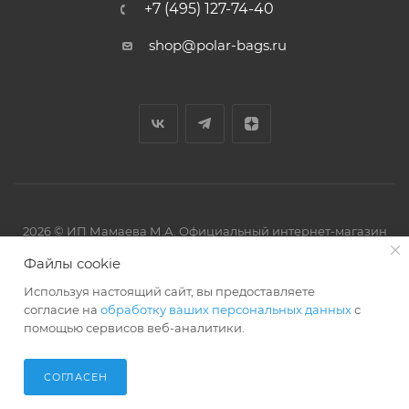
+7 (495) 127-74-40
shop@polar-bags.ru
2026 © ИП Мамаева М.А. Официальный интернет-магазин
торговой марки Polar.
Файлы cookie
Используя настоящий сайт, вы предоставляете
согласие на
обработку ваших персональных данных
с
помощью сервисов веб-аналитики.
Артмикс
Разработано в
СОГЛАСЕН