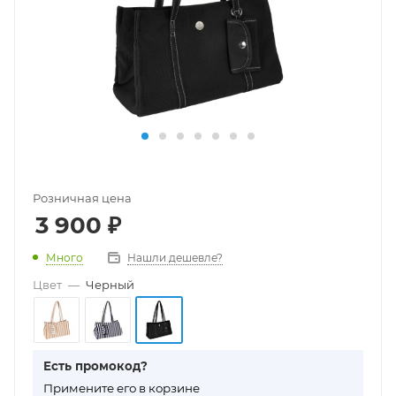
Розничная цена
3 900
₽
Много
Нашли дешевле?
Цвет
—
Черный
Есть промокод?
П
римените его в корзине