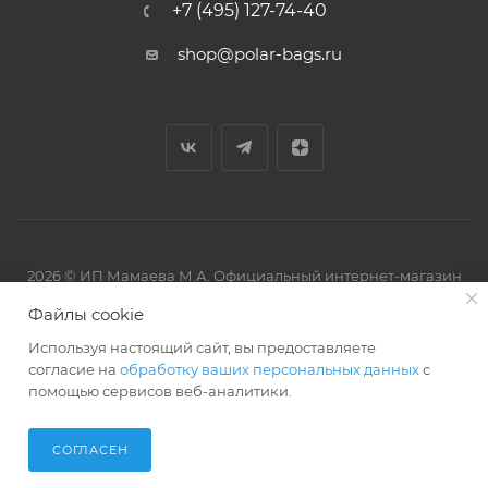
+7 (495) 127-74-40
shop@polar-bags.ru
2026 © ИП Мамаева М.А. Официальный интернет-магазин
торговой марки Polar.
Файлы cookie
Используя настоящий сайт, вы предоставляете
согласие на
обработку ваших персональных данных
с
помощью сервисов веб-аналитики.
Артмикс
Разработано в
СОГЛАСЕН