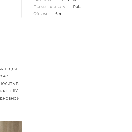
Производитель
—
Pola
Объем
—
6 л
ман для
роне
носить в
ляет 117
едневной