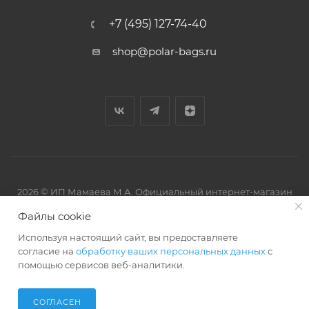
+7 (495) 127-74-40
shop@polar-bags.ru
2026 © ИП Мамаева М.А. Официальный интернет-магазин
торговой марки Polar.
Файлы cookie
Используя настоящий сайт, вы предоставляете
согласие на
обработку ваших персональных данных
с
помощью сервисов веб-аналитики.
Артмикс
Разработано в
СОГЛАСЕН