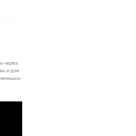
а через
ак и для
 ремешок