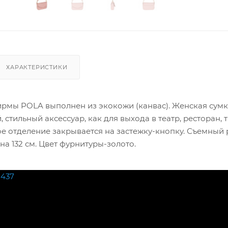
ХАРАКТЕРИСТИКИ
ирмы POLA выполнен из экокожи (канвас). Женская сумк
 стильный аксессуар, как для выхода в театр, ресторан, т
ое отделение закрывается на застежку-кнопку. Съемный
а 132 см. Цвет фурнитуры-золото.