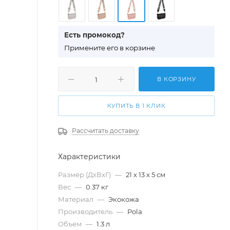
Есть промокод?
П
римените его в корзине
В КОРЗИНУ
КУПИТЬ В 1 КЛИК
Рассчитать доставку
Характеристики
Размер (ДхВхГ)
—
21 х 13 х 5 см
Вес
—
0.37 кг
Материал
—
Экокожа
Производитель
—
Pola
Объем
—
1.3 л