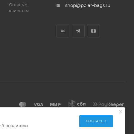
Оптовым
shop@polar-bags.ru
клиентам
СОГЛАСЕН
еб-аналитики.