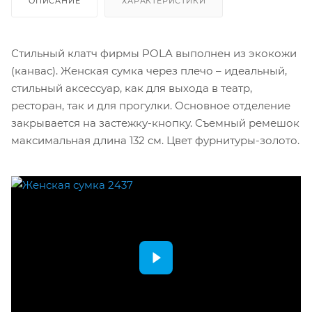
ОПИСАНИЕ
ХАРАКТЕРИСТИКИ
Стильный клатч фирмы POLA выполнен из экокожи
(канвас). Женская сумка через плечо – идеальный,
стильный аксессуар, как для выхода в театр,
ресторан, так и для прогулки. Основное отделение
закрывается на застежку-кнопку. Съемный ремешок
максимальная длина 132 см. Цвет фурнитуры-золото.