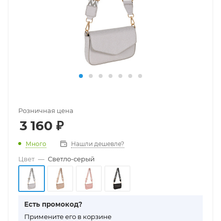
Розничная цена
3 160
₽
Много
Нашли дешевле?
Цвет
—
Cветло-серый
Есть промокод?
П
римените его в корзине