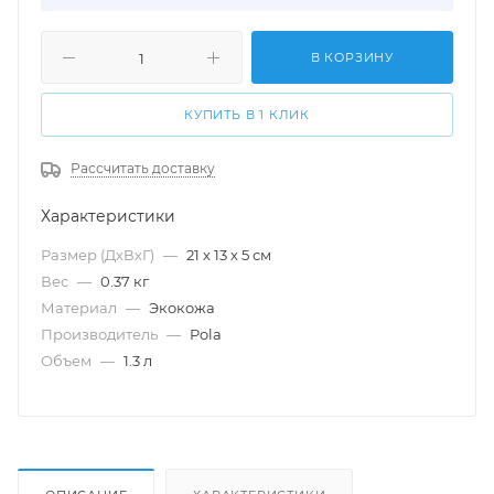
В КОРЗИНУ
КУПИТЬ В 1 КЛИК
Рассчитать доставку
Характеристики
Размер (ДхВхГ)
—
21 х 13 х 5 см
Вес
—
0.37 кг
Материал
—
Экокожа
Производитель
—
Pola
Объем
—
1.3 л