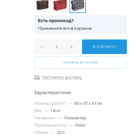
Есть промокод?
П
римените его в корзине
В КОРЗИНУ
КУПИТЬ В 1 КЛИК
Рассчитать доставку
Характеристики
Размер (ДхВхГ)
—
50 х 37 х 10 см
Вес
—
1.8 кг
Материал
—
Полиэстер
Производитель
—
Polar
Объем
—
22 л