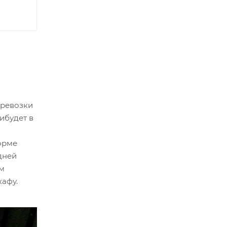
еревозки
ибудет в
орме
дней
ым
кафу.