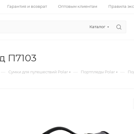
Гарантия и возврат
Оптовым клиентам
Правила эк
Каталог
д П7103
—
—
—
Сумки для путешествий Polar
Портпледы Polar
По