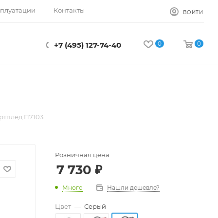
сплуатации
Контакты
ВОЙТИ
0
0
+7 (495) 127-74-40
ртплед П7103
Розничная цена
7 730
₽
Много
Нашли дешевле?
Цвет
—
Серый