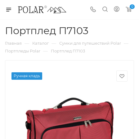
0
Портплед П7103
—
—
—
Главная
Каталог
Сумки для путешествий Polar
—
Портпледы Polar
Портплед П7103
Ручная кладь