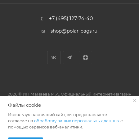
+7 (495) 127-74-40
shop@polar-bags.ru
2026 © ИП Мамаева М.А. Официальный интернет-магазин
торговой марки Polar.
Файлы cookie
Используя настоящий сайт, вы предоставляете
согласие на
обработку ваших персональных данных
с
помощью сервисов веб-аналитики.
Артмикс
Разработано в