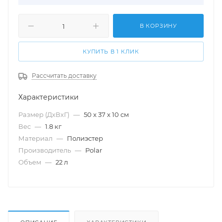
В КОРЗИНУ
КУПИТЬ В 1 КЛИК
Рассчитать доставку
Характеристики
Размер (ДхВхГ)
—
50 х 37 х 10 см
Вес
—
1.8 кг
Материал
—
Полиэстер
Производитель
—
Polar
Объем
—
22 л