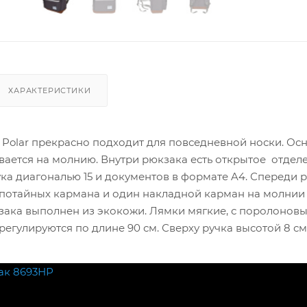
ХАРАКТЕРИСТИКИ
 Polar прекрасно подходит для повседневной носки. Ос
вается на молнию. Внутри рюкзака есть открытое отдел
ка диагональю 15 и документов в формате A4. Спереди 
потайных кармана и один накладной карман на молнии
зака выполнен из экокожи. Лямки мягкие, с поролонов
регулируются по длине 90 см. Сверху ручка высотой 8 см