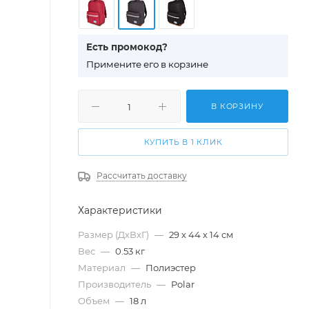
Есть промокод?
П
римените его в корзине
В КОРЗИНУ
КУПИТЬ В 1 КЛИК
Рассчитать доставку
Характеристики
Размер (ДхВхГ)
—
29 х 44 х 14 см
Вес
—
0.53 кг
Материал
—
Полиэстер
Производитель
—
Polar
Объем
—
18 л