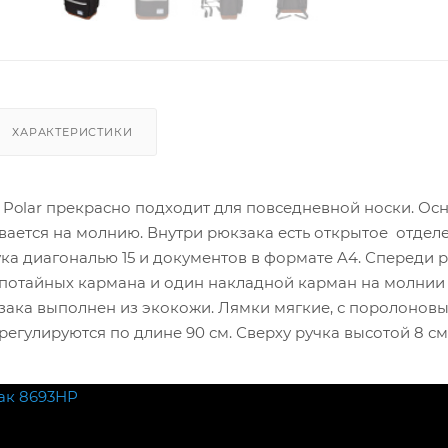
ХАРАКТЕРИСТИКИ
 Polar прекрасно подходит для повседневной носки. Ос
вается на молнию. Внутри рюкзака есть открытое отдел
ка диагональю 15 и документов в формате A4. Спереди 
потайных кармана и один накладной карман на молнии
зака выполнен из экокожи. Лямки мягкие, с поролонов
регулируются по длине 90 см. Сверху ручка высотой 8 см