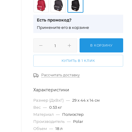
Есть промокод?
П
римените его в корзине
В КОРЗИНУ
КУПИТЬ В 1 КЛИК
Рассчитать доставку
Характеристики
Размер (ДхВхГ)
—
29 х 44 х 14 см
Вес
—
0.53 кг
Материал
—
Полиэстер
Производитель
—
Polar
Объем
—
18 л