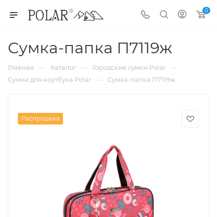
0
Сумка-папка П7119ж
—
—
—
Главная
Каталог
Городские сумки Polar
—
Сумки для ноутбука Polar
Сумка-папка П7119ж
Распродажа