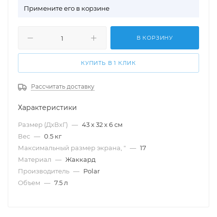
П
римените его в корзине
В КОРЗИНУ
КУПИТЬ В 1 КЛИК
Рассчитать доставку
Характеристики
Размер (ДхВхГ)
—
43 х 32 х 6 см
Вес
—
0.5 кг
Максимальный размер экрана, "
—
17
Материал
—
Жаккард
Производитель
—
Polar
Объем
—
7.5 л