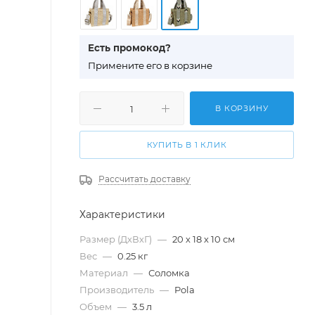
Есть промокод?
П
римените его в корзине
В КОРЗИНУ
КУПИТЬ В 1 КЛИК
Рассчитать доставку
Характеристики
Размер (ДхВхГ)
—
20 х 18 х 10 см
Вес
—
0.25 кг
Материал
—
Соломка
Производитель
—
Pola
Объем
—
3.5 л