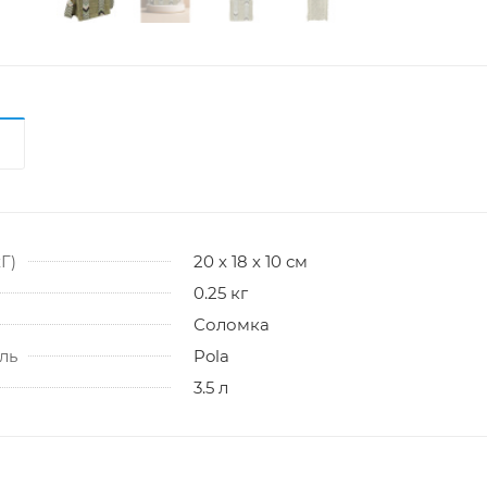
Г)
20 х 18 х 10 см
0.25 кг
Соломка
ль
Pola
3.5 л