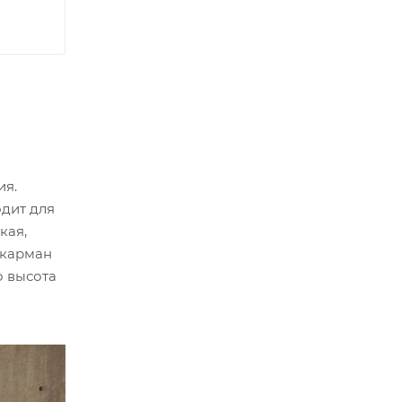
ия.
одит для
кая,
 карман
о высота