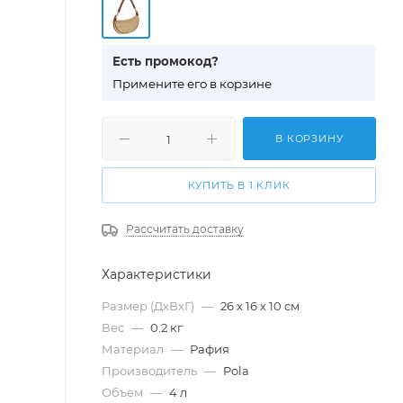
Есть промокод?
П
римените его в корзине
В КОРЗИНУ
КУПИТЬ В 1 КЛИК
Рассчитать доставку
Характеристики
Размер (ДхВхГ)
—
26 х 16 х 10 см
Вес
—
0.2 кг
Материал
—
Рафия
Производитель
—
Pola
Объем
—
4 л