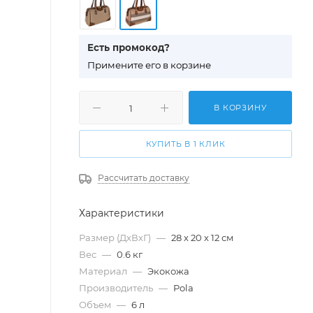
Есть промокод?
П
римените его в корзине
В КОРЗИНУ
КУПИТЬ В 1 КЛИК
Рассчитать доставку
Характеристики
Размер (ДхВхГ)
—
28 х 20 х 12 см
Вес
—
0.6 кг
Материал
—
Экокожа
Производитель
—
Pola
Объем
—
6 л