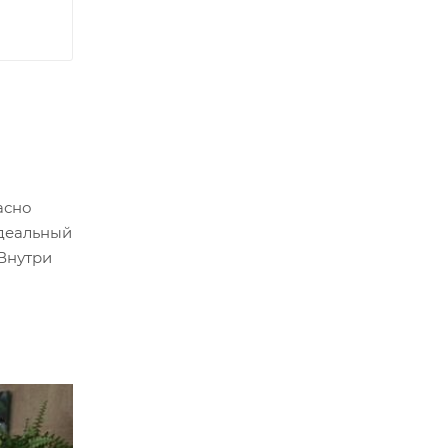
асно
Идеальный
Внутри