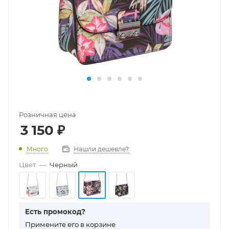
Розничная цена
3 150
₽
Много
Нашли дешевле?
Цвет
—
Черный
Есть промокод?
П
римените его в корзине