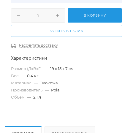
В КОРЗИНУ
КУПИТЬ В 1 КЛИК
Рассчитать доставку
Характеристики
Размер (ДхВхГ)
—
19 х 15 х 7 см
Вес
—
0.4 кг
Материал
—
Экокожа
Производитель
—
Pola
Объем
—
2.1 л