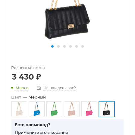
Розничная цена
3 430
₽
Много
Нашли дешевле?
Цвет
—
Черный
Есть промокод?
П
римените его в корзине