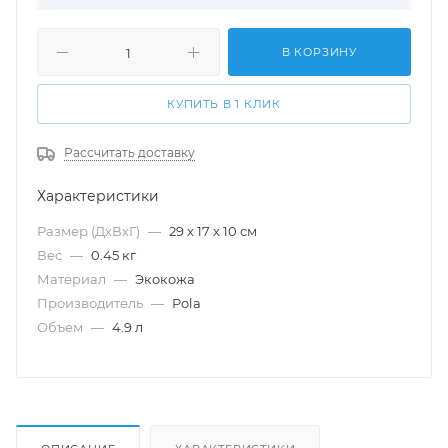
В КОРЗИНУ
КУПИТЬ В 1 КЛИК
Рассчитать доставку
Характеристики
Размер (ДхВхГ)
—
29 х 17 х 10 см
Вес
—
0.45 кг
Материал
—
Экокожа
Производитель
—
Pola
Объем
—
4.9 л