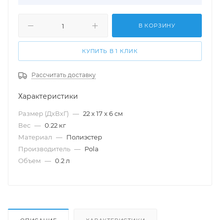
В КОРЗИНУ
КУПИТЬ В 1 КЛИК
Рассчитать доставку
Характеристики
Размер (ДхВхГ)
—
22 х 17 х 6 см
Вес
—
0.22 кг
Материал
—
Полиэстер
Производитель
—
Pola
Объем
—
0.2 л