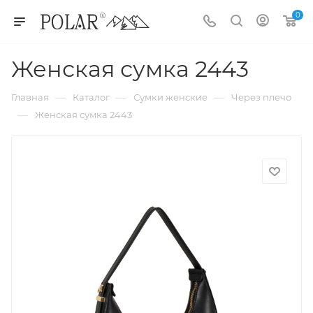
0
Женская сумка 2443
—
—
—
Главная
Каталог
Сумки женские
Через плечо
—
Женская сумка 2443