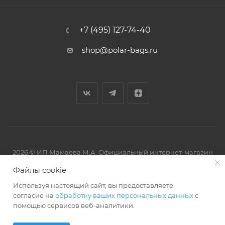
+7 (495) 127-74-40
shop@polar-bags.ru
2026 © ИП Мамаева М.А. Официальный интернет-магазин
торговой марки Polar.
Файлы cookie
Используя настоящий сайт, вы предоставляете
согласие на
обработку ваших персональных данных
с
помощью сервисов веб-аналитики.
Артмикс
Разработано в