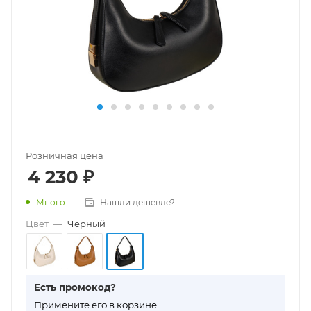
Розничная цена
4 230
₽
Много
Нашли дешевле?
Цвет
—
Черный
Есть промокод?
П
римените его в корзине