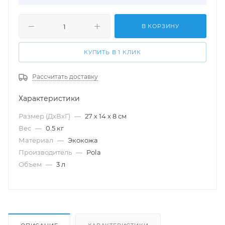
В КОРЗИНУ
КУПИТЬ В 1 КЛИК
Рассчитать доставку
Характеристики
Размер (ДхВхГ)
—
27 х 14 х 8 см
Вес
—
0.5 кг
Материал
—
Экокожа
Производитель
—
Pola
Объем
—
3 л