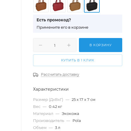
Есть промокод?
П
римените его в корзине
В КОРЗИНУ
КУПИТЬ В 1 КЛИК
Рассчитать доставку
Характеристики
Размер (ДхВхГ)
—
25 х 17 х 7 см
Вес
—
0.42 кг
Материал
—
Экокожа
Производитель
—
Pola
Объем
—
3 л