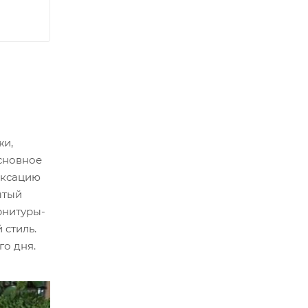
жи,
Основное
иксацию
ытый
рнитуры-
 стиль.
о дня.