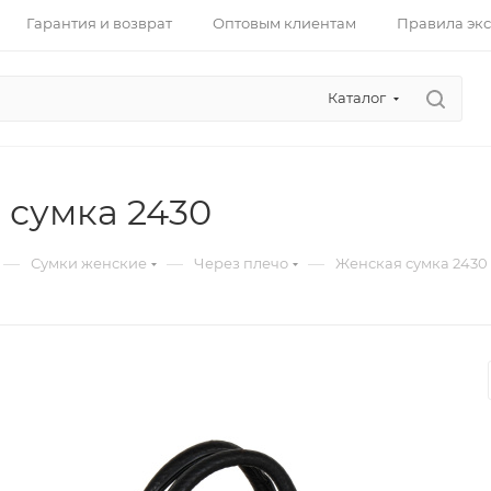
Гарантия и возврат
Оптовым клиентам
Правила эк
Каталог
 сумка 2430
—
—
—
Сумки женские
Через плечо
Женская сумка 2430