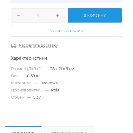
В КОРЗИНУ
КУПИТЬ В 1 КЛИК
Рассчитать доставку
Характеристики
Размер (ДхВхГ)
—
28 х 21 х 9 см
Вес
—
0.59 кг
Материал
—
Экокожа
Производитель
—
Pola
Объем
—
5.3 л