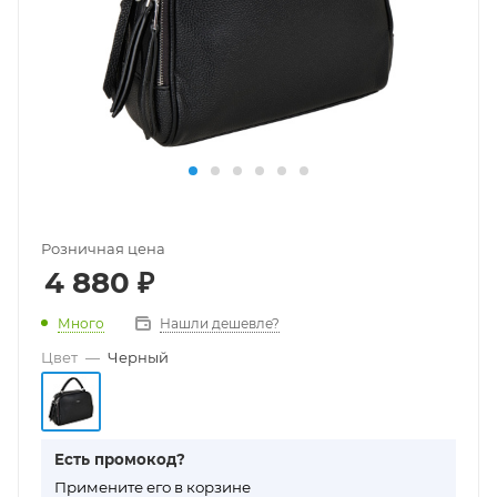
Розничная цена
4 880
₽
Много
Нашли дешевле?
Цвет
—
Черный
Есть промокод?
П
римените его в корзине