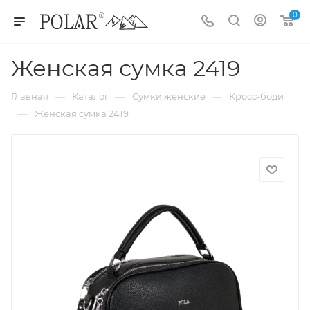
0
Женская сумка 2419
—
—
—
Главная
Каталог
Сумки женские
Кросс-боди
—
Женская сумка 2419