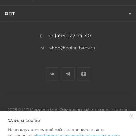
ОПТ
+7 (495) 127-74-40
shop@polar-bags.ru
2026 © ИП Мамаева М.А. Официальный интернет-магазин
торговой марки Polar.
Файлы cookie
Используя настоящий сайт, вы предоставляете
согласие на
обработку ваших персональных данных
с