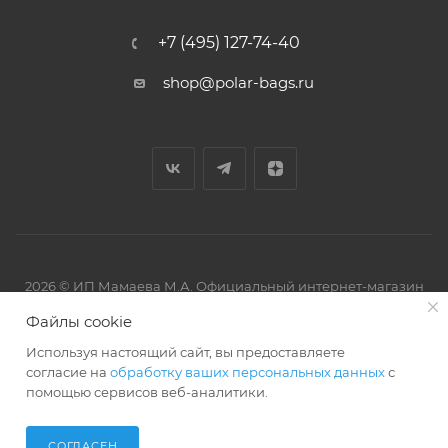
+7 (495) 127-74-40
shop@polar-bags.ru
2026 © ИП Мамаева М.А. Официальный интернет-магазин
торговой марки Polar.
Файлы cookie
Используя настоящий сайт, вы предоставляете
согласие на
обработку ваших персональных данных
с
помощью сервисов веб-аналитики.
Артмикс
Разработано в
СОГЛАСЕН