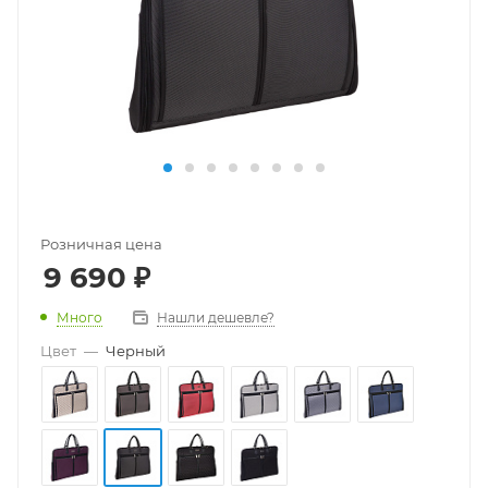
Розничная цена
9 690
₽
Много
Нашли дешевле?
Цвет
—
Черный