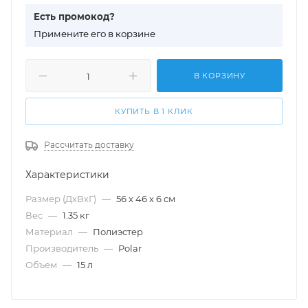
Есть промокод?
П
римените его в корзине
В КОРЗИНУ
КУПИТЬ В 1 КЛИК
Рассчитать доставку
Характеристики
Размер (ДхВхГ)
—
56 х 46 х 6 см
Вес
—
1.35 кг
Материал
—
Полиэстер
Производитель
—
Polar
Объем
—
15 л