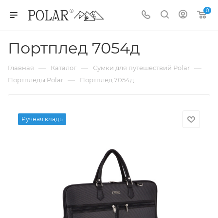
0
Портплед 7054д
—
—
—
Главная
Каталог
Сумки для путешествий Polar
—
Портпледы Polar
Портплед 7054д
Ручная кладь