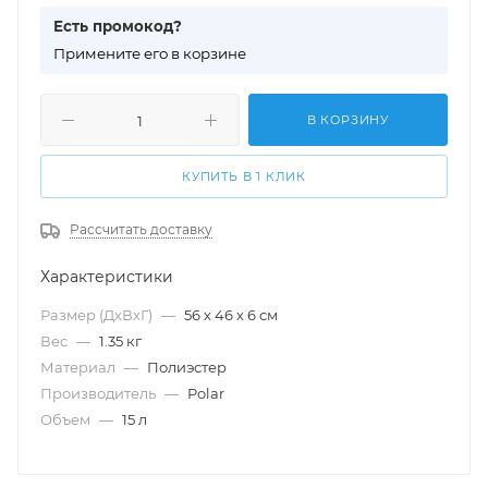
Есть промокод?
П
римените его в корзине
В КОРЗИНУ
КУПИТЬ В 1 КЛИК
Рассчитать доставку
Характеристики
Размер (ДхВхГ)
—
56 х 46 х 6 см
Вес
—
1.35 кг
Материал
—
Полиэстер
Производитель
—
Polar
Объем
—
15 л