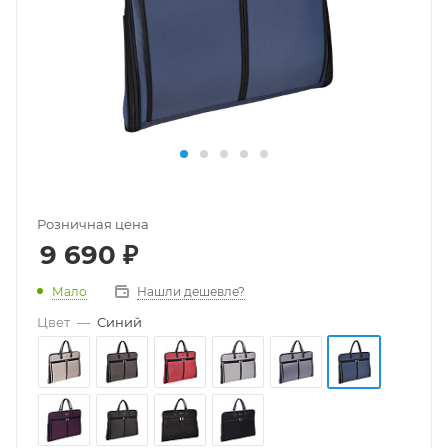
Розничная цена
9 690
₽
Мало
Нашли дешевле?
Цвет
—
Синий