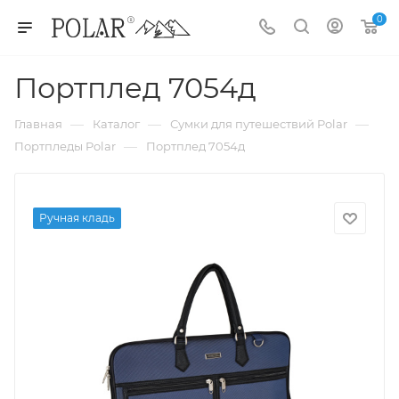
0
Портплед 7054д
—
—
—
Главная
Каталог
Сумки для путешествий Polar
—
Портпледы Polar
Портплед 7054д
Ручная кладь