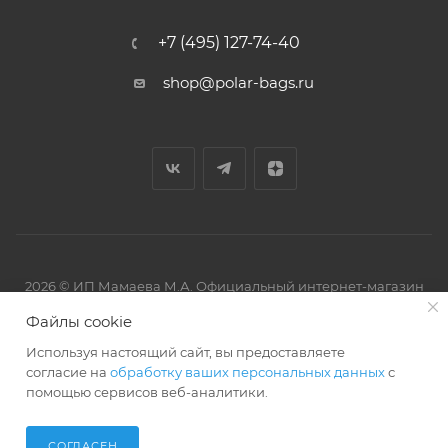
+7 (495) 127-74-40
shop@polar-bags.ru
2026 © ИП Мамаева М.А. Официальный интернет-магазин
торговой марки Polar.
Файлы cookie
Используя настоящий сайт, вы предоставляете
согласие на
обработку ваших персональных данных
с
помощью сервисов веб-аналитики.
Артмикс
Разработано в
СОГЛАСЕН