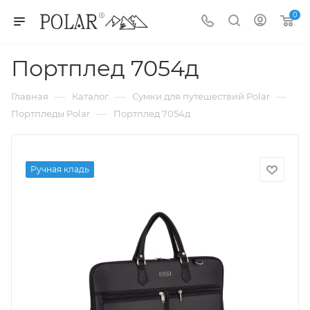
0
Портплед 7054д
—
—
—
Главная
Каталог
Сумки для путешествий Polar
—
Портпледы Polar
Портплед 7054д
Ручная кладь