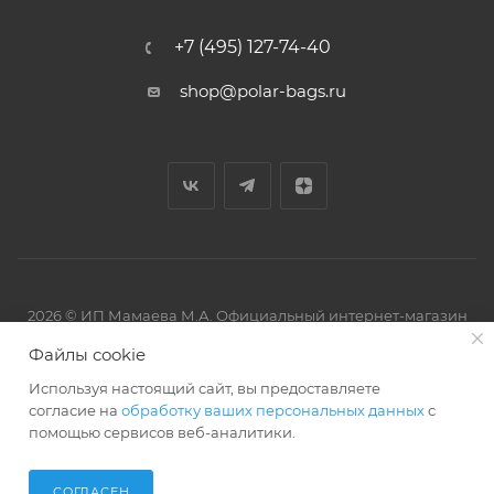
+7 (495) 127-74-40
shop@polar-bags.ru
2026 © ИП Мамаева М.А. Официальный интернет-магазин
торговой марки Polar.
Файлы cookie
Используя настоящий сайт, вы предоставляете
согласие на
обработку ваших персональных данных
с
помощью сервисов веб-аналитики.
Артмикс
Разработано в
СОГЛАСЕН