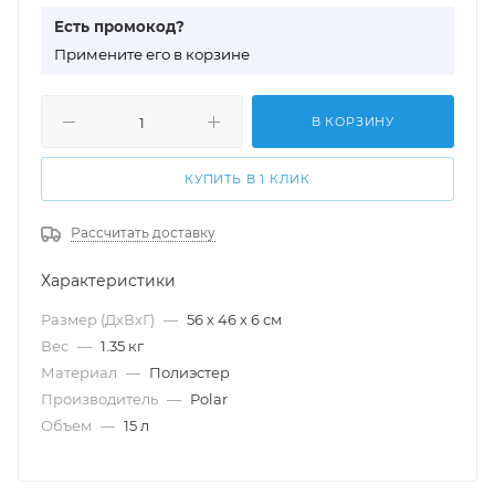
Есть промокод?
П
римените его в корзине
В КОРЗИНУ
КУПИТЬ В 1 КЛИК
Рассчитать доставку
Характеристики
Размер (ДхВхГ)
—
56 х 46 х 6 см
Вес
—
1.35 кг
Материал
—
Полиэстер
Производитель
—
Polar
Объем
—
15 л