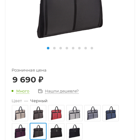
Розничная цена
9 690
₽
Много
Нашли дешевле?
Цвет
—
Черный