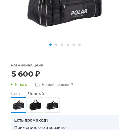
Розничная цена
5 600
₽
Много
Нашли дешевле?
Цвет
—
Черный
Есть промокод?
П
римените его в корзине