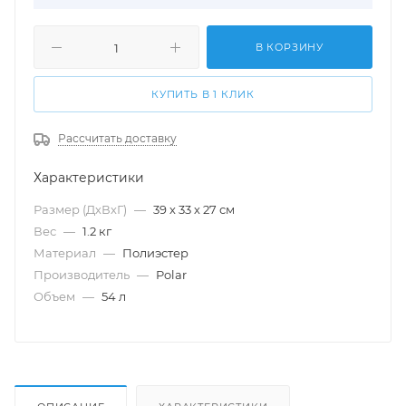
В КОРЗИНУ
КУПИТЬ В 1 КЛИК
Рассчитать доставку
Характеристики
Размер (ДхВхГ)
—
39 х 33 х 27 см
Вес
—
1.2 кг
Материал
—
Полиэстер
Производитель
—
Polar
Объем
—
54 л