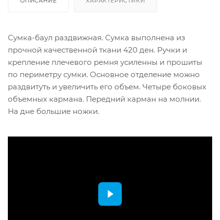
ОПИСАНИЕ
ХАРАКТЕРИСТИКИ
Сумка-баул раздвижная. Сумка выполнена из
прочной качественной ткани 420 ден. Ручки и
крепление плечевого ремня усиленны и прошиты
по периметру сумки. Основное отделение можно
раздвитуть и увеличить его объем. Четыре боковых
объемных кармана. Передний карман на молнии.
На дне большие ножки.