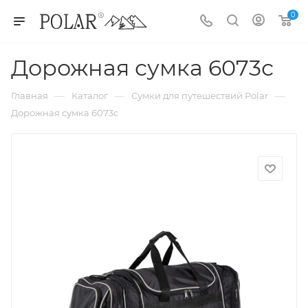
0
Дорожная сумка 6073с
—
—
—
Главная
Каталог
Сумки для путешествий Polar
Дорожная сумка 6073с