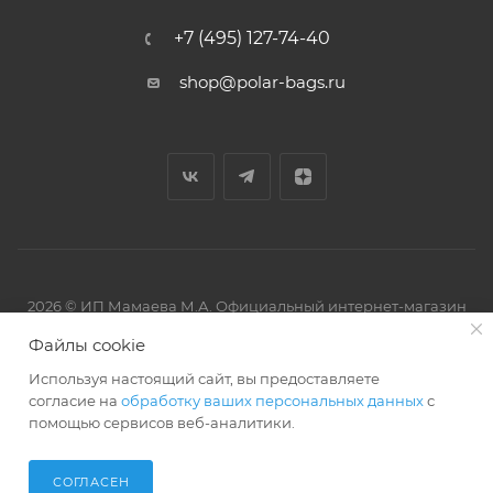
+7 (495) 127-74-40
shop@polar-bags.ru
2026 © ИП Мамаева М.А. Официальный интернет-магазин
торговой марки Polar.
Файлы cookie
Используя настоящий сайт, вы предоставляете
согласие на
обработку ваших персональных данных
с
помощью сервисов веб-аналитики.
Артмикс
Разработано в
СОГЛАСЕН