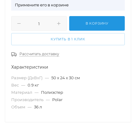
П
римените его в корзине
В КОРЗИНУ
КУПИТЬ В 1 КЛИК
Рассчитать доставку
Характеристики
Размер (ДхВхГ)
—
50 х 24 х 30 см
Вес
—
0.9 кг
Материал
—
Полиэстер
Производитель
—
Polar
Объем
—
36 л