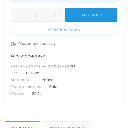
В КОРЗИНУ
КУПИТЬ В 1 КЛИК
Рассчитать доставку
Характеристики
Размер (ДхВхГ)
—
49 х 25 х 20 см
Вес
—
0.66 кг
Материал
—
Нейлон
Производитель
—
Polar
Объем
—
24.5 л