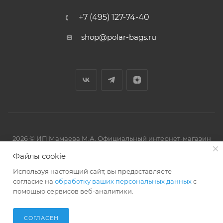
+7 (495) 127-74-40
shop@polar-bags.ru
2026 © ИП Мамаева М.А. Официальный интернет-магазин
торговой марки Polar.
Файлы cookie
Используя настоящий сайт, вы предоставляете
согласие на
обработку ваших персональных данных
с
помощью сервисов веб-аналитики.
Артмикс
Разработано в
СОГЛАСЕН