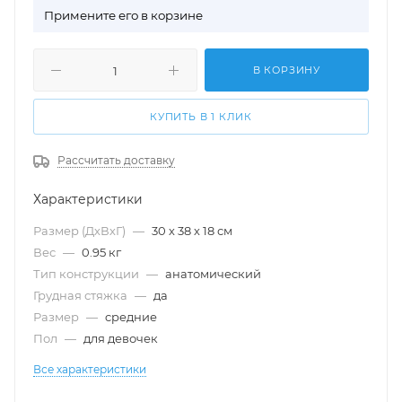
П
римените его в корзине
В КОРЗИНУ
КУПИТЬ В 1 КЛИК
Рассчитать доставку
Характеристики
Размер (ДхВхГ)
—
30 х 38 х 18 см
Вес
—
0.95 кг
Тип конструкции
—
анатомический
Грудная стяжка
—
да
Размер
—
cредние
Пол
—
для девочек
Все характеристики