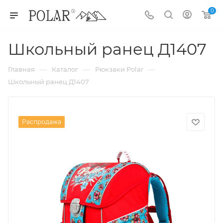
0
Школьный ранец Д1407
—
—
—
Главная
Каталог
Рюкзаки Polar
Школьный ранец Д1407
Распродажа