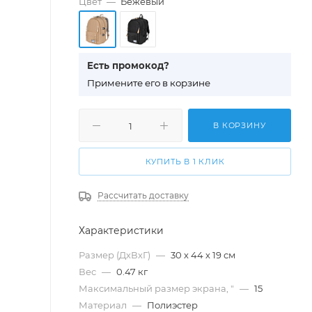
Цвет
—
Бежевый
Есть промокод?
П
римените его в корзине
В КОРЗИНУ
КУПИТЬ В 1 КЛИК
Рассчитать доставку
Характеристики
Размер (ДхВхГ)
—
30 х 44 х 19 см
Вес
—
0.47 кг
Максимальный размер экрана, "
—
15
Материал
—
Полиэстер