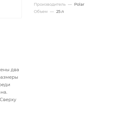
Производитель
—
Polar
Объем
—
25 л
жены два
размеры
ереди
на.
 Сверху