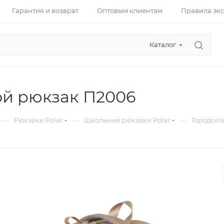
Гарантия и возврат
Оптовым клиентам
Правила эк
Каталог
ой рюкзак П2006
—
—
—
Рюкзаки Polar
Школьные рюкзаки Polar
Городско