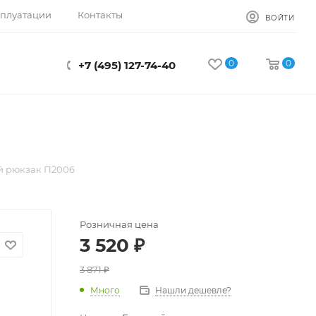
сплуатации
Контакты
ВОЙТИ
0
0
+7 (495) 127-74-40
й рюкзак П2006
Розничная цена
3 520
₽
3 871
₽
Много
Нашли дешевле?