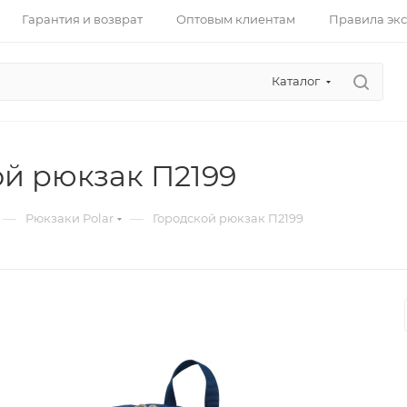
Гарантия и возврат
Оптовым клиентам
Правила эк
Каталог
ой рюкзак П2199
—
—
Рюкзаки Polar
Городской рюкзак П2199