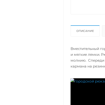
ОПИСАНИЕ
Вместительный го
и мягкие лямки. Р
молнию. Спереди 
кармана на резинк