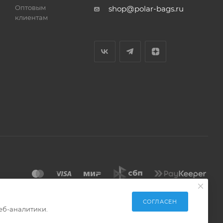
Оптовым
shop@polar-bags.ru
клиентам
СОГЛАСЕН
еб-аналитики.