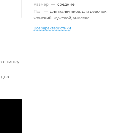
Размер
—
cредние
Пол
—
для мальчиков, для девочек,
женский, мужской, унисекс
Все характеристики
ю спинку
 два