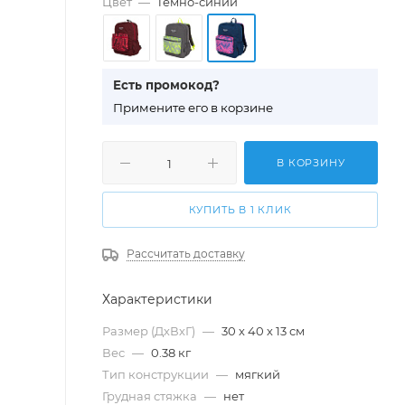
Цвет
—
Темно-синий
Есть промокод?
П
римените его в корзине
В КОРЗИНУ
КУПИТЬ В 1 КЛИК
Рассчитать доставку
Характеристики
Размер (ДхВхГ)
—
30 х 40 х 13 см
Вес
—
0.38 кг
Тип конструкции
—
мягкий
Грудная стяжка
—
нет