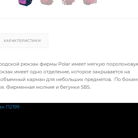
ХАРАКТЕРИСТИКИ
родской рюкзак фирмы Polar имеет мягкую поролонову
юкзак имеет одно отделение, которое закрывается на
объемный карман для небольших предметов. По бокам
е. Фирменная молния и бегунки SBS.