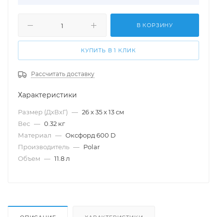
В КОРЗИНУ
КУПИТЬ В 1 КЛИК
Рассчитать доставку
Характеристики
Размер (ДхВхГ)
—
26 х 35 х 13 см
Вес
—
0.32 кг
Материал
—
Оксфорд 600 D
Производитель
—
Polar
Объем
—
11.8 л