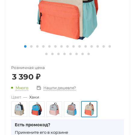
Розничная цена
3 390
₽
Много
Нашли дешевле?
Цвет
—
Хаки
Есть промокод?
П
римените его в корзине