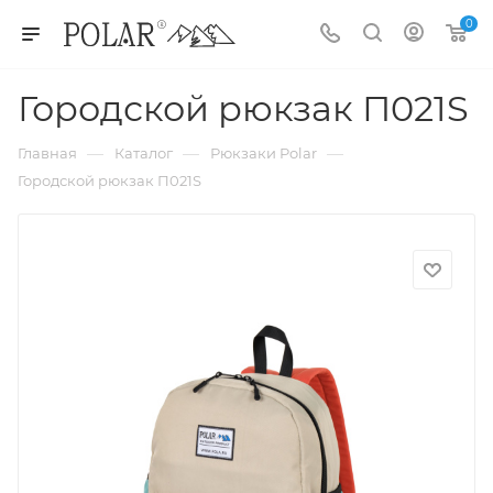
0
Городской рюкзак П021S
—
—
—
Главная
Каталог
Рюкзаки Polar
Городской рюкзак П021S