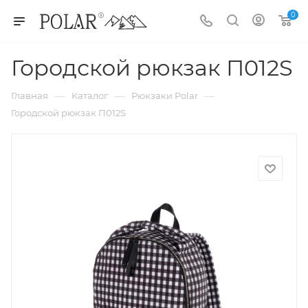
0
Городской рюкзак П012S
—
—
—
Главная
Каталог
Рюкзаки Polar
Городской рюкзак П012S