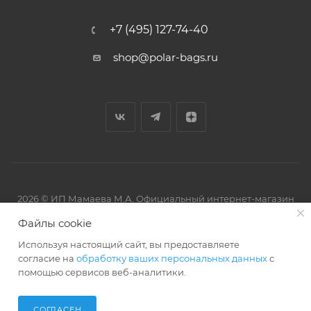
+7 (495) 127-74-40
shop@polar-bags.ru
2026 © ИП Мамаева М.А. Официальный интернет-магазин
торговой марки Polar.
Файлы cookie
Используя настоящий сайт, вы предоставляете
согласие на
обработку ваших персональных данных
с
помощью сервисов веб-аналитики.
Артмикс
Разработано в
СОГЛАСЕН