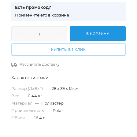
Есть промокод?
П
римените его в корзине
В КОРЗИНУ
КУПИТЬ В 1 КЛИК
Рассчитать доставку
Характеристики
Размер (ДхВхГ)
—
28 х 39 х 15 см
Вес
—
0.44 кг
Материал
—
Полиэстер
Производитель
—
Polar
Объем
—
16.4 л