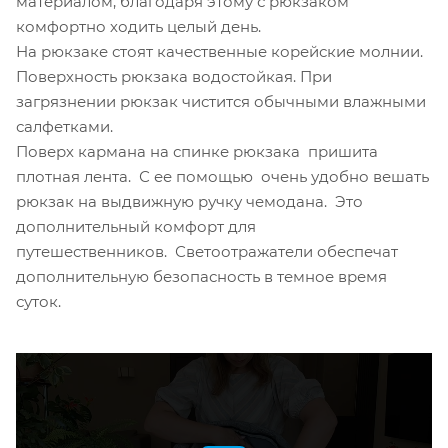
материалом, благодаря этому с рюкзаком
комфортно ходить целый день.
На рюкзаке стоят качественные корейские молнии.
Поверхность рюкзака водостойкая. При
загрязнении рюкзак чистится обычными влажными
салфетками.
Поверх кармана на спинке рюкзака пришита
плотная лента. С ее помощью очень удобно вешать
рюкзак на выдвижную ручку чемодана. Это
дополнительный комфорт для
путешественников. Светоотражатели обеспечат
дополнительную безопасность в темное время
суток.