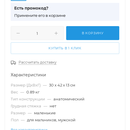
Есть промокод?
П
римените его в корзине
В КОРЗИНУ
КУПИТЬ В 1 КЛИК
Рассчитать доставку
Характеристики
Размер (ДхВхГ)
—
30 х 42 х 13 см
Вес
—
0.89 кг
Тип конструкции
—
анатомический
Грудная стяжка
—
нет
Размер
—
маленькие
Пол
—
для мальчиков, мужской
Все характеристики