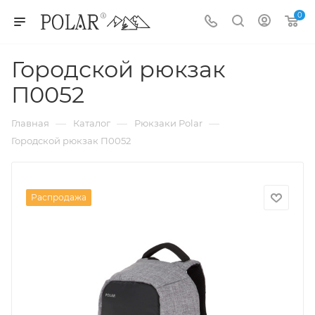
0
Городской рюкзак
П0052
—
—
—
Главная
Каталог
Рюкзаки Polar
Городской рюкзак П0052
Распродажа