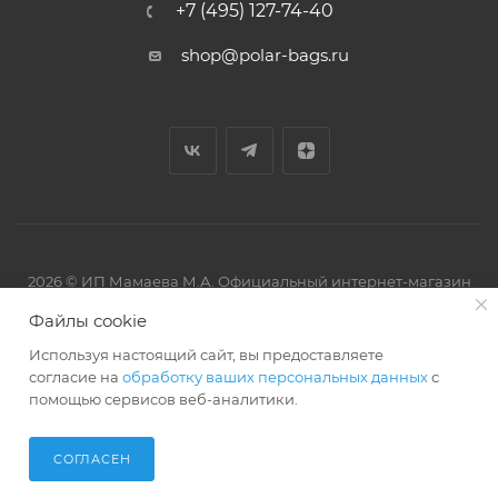
+7 (495) 127-74-40
shop@polar-bags.ru
2026 © ИП Мамаева М.А. Официальный интернет-магазин
торговой марки Polar.
Файлы cookie
Используя настоящий сайт, вы предоставляете
согласие на
обработку ваших персональных данных
с
помощью сервисов веб-аналитики.
Артмикс
Разработано в
СОГЛАСЕН